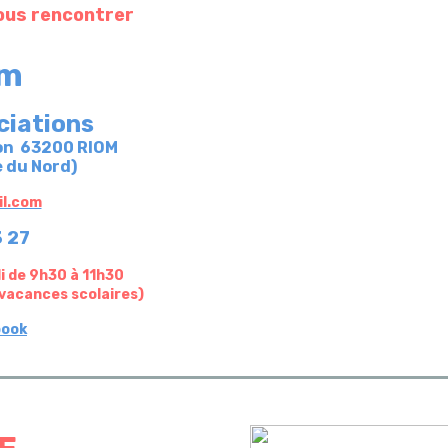
ous rencontrer
om
ciations
ion 63200 RIOM
e du Nord)
l.com
3 27
 de 9h30 à 11h30
 vacances scolaires)
book