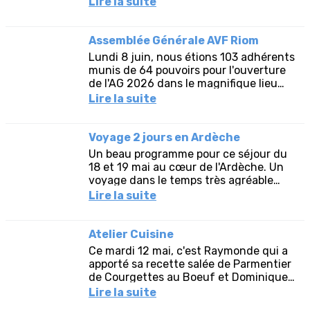
Lire la suite
et des Aiguillettes...
Assemblée Générale AVF Riom
Lundi 8 juin, nous étions 103 adhérents
munis de 64 pouvoirs pour l'ouverture
de l'AG 2026 dans le magnifique lieu
qu'est la halle de Riom. En présence
Lire la suite
d'une délégation des...
Voyage 2 jours en Ardèche
Un beau programme pour ce séjour du
18 et 19 mai au cœur de l'Ardèche. Un
voyage dans le temps très agréable
dans une terre de contrastes où nos
Lire la suite
cinq sens ont été sollicités.Et...
Atelier Cuisine
Ce mardi 12 mai, c'est Raymonde qui a
apporté sa recette salée de Parmentier
de Courgettes au Boeuf et Dominique
qui nous a proposé le sucré Far Breton
Lire la suite
aux Pruneaux. Le...