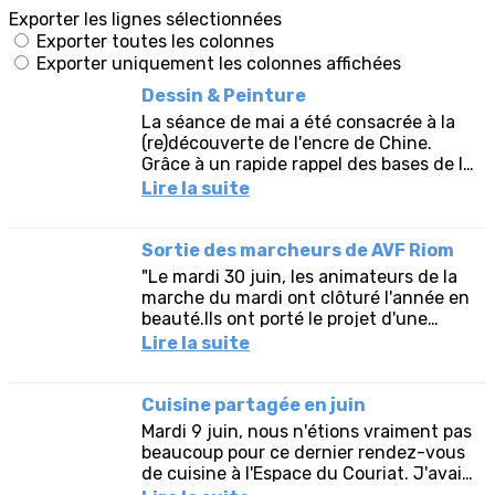
Exporter les lignes sélectionnées
Exporter toutes les colonnes
Exporter uniquement les colonnes affichées
Dessin & Peinture
La séance de mai a été consacrée à la
(re)découverte de l'encre de Chine.
Grâce à un rapide rappel des bases de la
perspective, les adhérents ont pu
Lire la suite
dessiner une bâtisse en...
Sortie des marcheurs de AVF Riom
"Le mardi 30 juin, les animateurs de la
marche du mardi ont clôturé l'année en
beauté.Ils ont porté le projet d'une
sortie à la journée à Murol. Les
Lire la suite
marcheurs du mardi, jeudi...
Cuisine partagée en juin
Mardi 9 juin, nous n'étions vraiment pas
beaucoup pour ce dernier rendez-vous
de cuisine à l'Espace du Couriat. J'avais
prévu des Pommes de Terre Suédoises