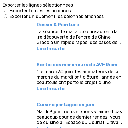
Exporter les lignes sélectionnées
Exporter toutes les colonnes
Exporter uniquement les colonnes affichées
Dessin & Peinture
La séance de mai a été consacrée à la
(re)découverte de l'encre de Chine.
Grâce à un rapide rappel des bases de la
perspective, les adhérents ont pu
Lire la suite
dessiner une bâtisse en...
Sortie des marcheurs de AVF Riom
"Le mardi 30 juin, les animateurs de la
marche du mardi ont clôturé l'année en
beauté.Ils ont porté le projet d'une
sortie à la journée à Murol. Les
Lire la suite
marcheurs du mardi, jeudi...
Cuisine partagée en juin
Mardi 9 juin, nous n'étions vraiment pas
beaucoup pour ce dernier rendez-vous
de cuisine à l'Espace du Couriat. J'avais
prévu des Pommes de Terre Suédoises