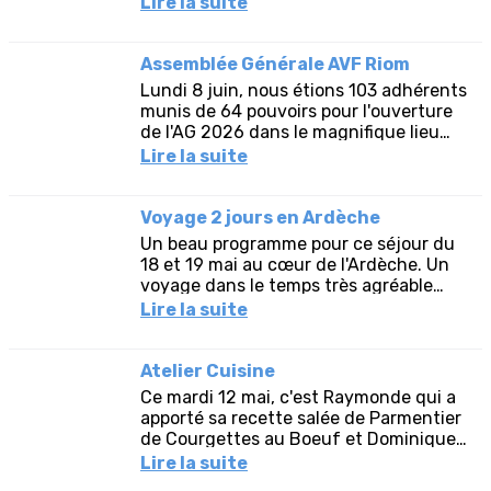
Lire la suite
et des Aiguillettes...
Assemblée Générale AVF Riom
Lundi 8 juin, nous étions 103 adhérents
munis de 64 pouvoirs pour l'ouverture
de l'AG 2026 dans le magnifique lieu
qu'est la halle de Riom. En présence
Lire la suite
d'une délégation des...
Voyage 2 jours en Ardèche
Un beau programme pour ce séjour du
18 et 19 mai au cœur de l'Ardèche. Un
voyage dans le temps très agréable
dans une terre de contrastes où nos
Lire la suite
cinq sens ont été sollicités.Et...
Atelier Cuisine
Ce mardi 12 mai, c'est Raymonde qui a
apporté sa recette salée de Parmentier
de Courgettes au Boeuf et Dominique
qui nous a proposé le sucré Far Breton
Lire la suite
aux Pruneaux. Le...